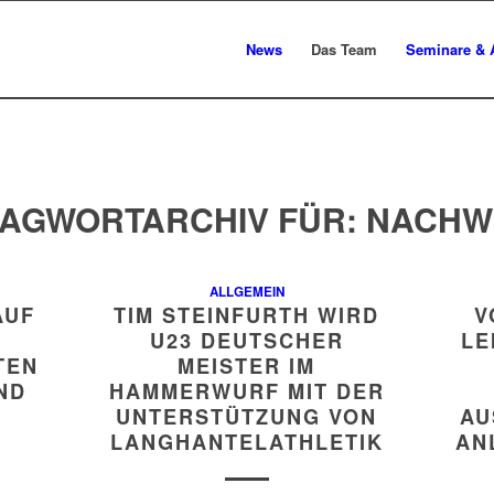
News
Das Team
Seminare & 
AGWORTARCHIV FÜR:
NACHW
ALLGEMEIN
AUF
TIM STEINFURTH WIRD
V
U23 DEUTSCHER
LE
TEN
MEISTER IM
ND
HAMMERWURF MIT DER
UNTERSTÜTZUNG VON
AU
LANGHANTELATHLETIK
AN