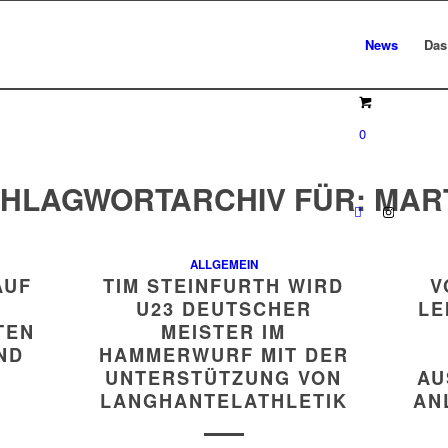
News
Das
0
HLAGWORTARCHIV FÜR:
MAR
ALLGEMEIN
AUF
TIM STEINFURTH WIRD
V
U23 DEUTSCHER
LE
TEN
MEISTER IM
ND
HAMMERWURF MIT DER
UNTERSTÜTZUNG VON
AU
LANGHANTELATHLETIK
AN