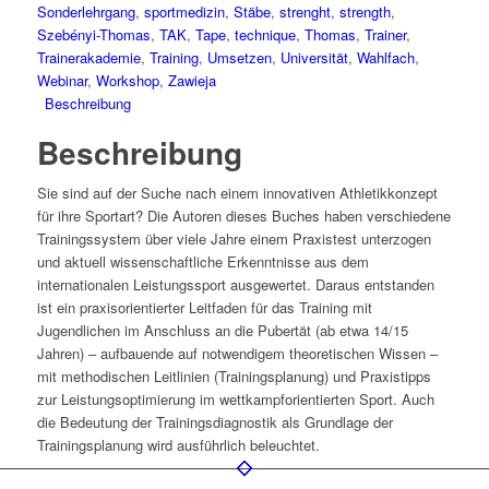
Sonderlehrgang
,
sportmedizin
,
Stäbe
,
strenght
,
strength
,
Szebényi-Thomas
,
TAK
,
Tape
,
technique
,
Thomas
,
Trainer
,
Trainerakademie
,
Training
,
Umsetzen
,
Universität
,
Wahlfach
,
Webinar
,
Workshop
,
Zawieja
Beschreibung
Beschreibung
Sie sind auf der Suche nach einem innovativen Athletikkonzept
für ihre Sportart? Die Autoren dieses Buches haben verschiedene
Trainingssystem über viele Jahre einem Praxistest unterzogen
und aktuell wissenschaftliche Erkenntnisse aus dem
internationalen Leistungssport ausgewertet. Daraus entstanden
ist ein praxisorientierter Leitfaden für das Training mit
Jugendlichen im Anschluss an die Pubertät (ab etwa 14/15
Jahren) – aufbauende auf notwendigem theoretischen Wissen –
mit methodischen Leitlinien (Trainingsplanung) und Praxistipps
zur Leistungsoptimierung im wettkampforientierten Sport. Auch
die Bedeutung der Trainingsdiagnostik als Grundlage der
Trainingsplanung wird ausführlich beleuchtet.