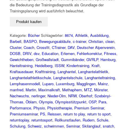
die Bedeutung der Trainingsdiagnostik als Grundlage der
Trainingsplanung wird ausführlich beleuchtet.
Produkt kaufen
Kategorie:
Bücher
Schlagwörter:
8674
,
Athletik
,
Ausbildung
,
Barbell
,
BASPO
,
Bewegungsabläufe
,
c-trainer
,
Christian
,
clean
,
Cluster
,
Coach
,
Crossfit
,
CTrainer
,
DAV
,
Deutscher Alpenverein
,
DOSB
,
DRIV
,
dsv
,
Education
,
Erlernen
,
Fehlerkorrektur
,
Fitness
,
Gewichtheben
,
Großwallstadt
,
Gummibänder
,
GVRLP
,
Hamburg
,
Hanteltraining
,
Heidelberg
,
ISSW
,
Kindertraining
,
Kraft
,
Kraftausdauer
,
Krafttraining
,
Langhantel
,
Langhantelathletik
,
Langhantelathletikschule
,
Langhantelschule
,
Langhanteltraining
,
Lernphasenmodell
,
Luparo
,
Luxemburg
,
Magglingen
,
Mainz
,
manfred
,
Martin
,
Maximalkraft
,
Methaphern
,
MTZ
,
Münster
,
Nachwuchs
,
nerlinger
,
Nieder-Olm
,
NRW
,
Oberhof; Szebényi-
Thomas
,
Öblarn
,
Olympia
,
Olympisstützpunkt
,
OSP
,
Para
,
Performance
,
Physio
,
Physiotherapie
,
Premium Seminar
,
Premiumseminar
,
PS
,
Reissen
,
return to play
,
return to sport
,
returntoplay
,
returntosport
,
Rollkunstlaufen
,
Rudern
,
Schule
,
Schulung
,
Schweiz
,
schwimmen
,
Seminar
,
Skilanglauf
,
snatch
,