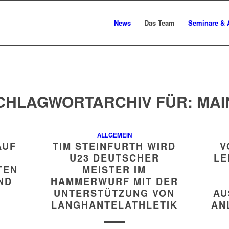
News
Das Team
Seminare & 
CHLAGWORTARCHIV FÜR:
MAI
ALLGEMEIN
AUF
TIM STEINFURTH WIRD
V
U23 DEUTSCHER
LE
TEN
MEISTER IM
ND
HAMMERWURF MIT DER
UNTERSTÜTZUNG VON
AU
LANGHANTELATHLETIK
AN