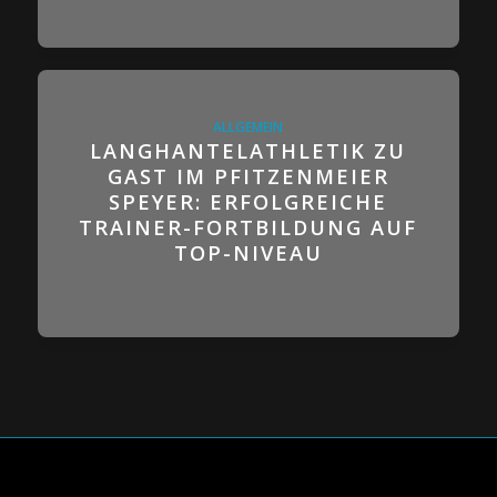
ALLGEMEIN
LANGHANTELATHLETIK ZU
GAST IM PFITZENMEIER
SPEYER: ERFOLGREICHE
TRAINER-FORTBILDUNG AUF
TOP-NIVEAU