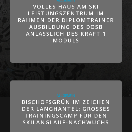
VOLLES HAUS AM SKI
LEISTUNGSZENTRUM IM
RAHMEN DER DIPLOMTRAINER
AUSBILDUNG DES DOSB
ANLÄSSLICH DES KRAFT 1
MODULS
ALLGEMEIN
BISCHOFSGRÜN IM ZEICHEN
DER LANGHANTEL: GROSSES T
RAININGSCAMP FÜR DEN S
KILANGLAUF-NACHWUCHS